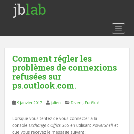
S
k
i
p
TOGGLE
t
o
m
a
Comment régler les
i
problèmes de connexions
n
c
refusées sur
o
ps.outlook.com.
n
t
e
,
9 janvier 2017
julien
Divers
Eurêka!
n
t
Lorsque vous tentez de vous connecter à la
console
Exchange
d’
Office 365
en utilisant
PowerShell
et
que vous recevez le message suivant :