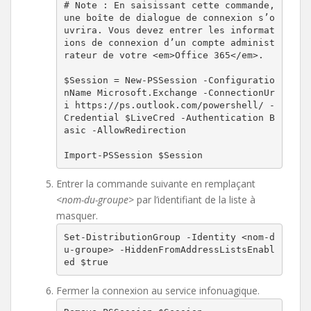
# Note : En saisissant cette commande, 
une boîte de dialogue de connexion s’o
uvrira. Vous devez entrer les informat
ions de connexion d’un compte administ
rateur de votre <em>Office 365</em>.

$Session = New-PSSession -Configuratio
nName Microsoft.Exchange -ConnectionUr
i https://ps.outlook.com/powershell/ -
Credential $LiveCred -Authentication B
asic -AllowRedirection

Import-PSSession $Session
Entrer la commande suivante en remplaçant
<nom-du-groupe>
par l’identifiant de la liste à
masquer.
Set-DistributionGroup -Identity <nom-d
u-groupe> -HiddenFromAddressListsEnabl
ed $true
Fermer la connexion au service infonuagique.