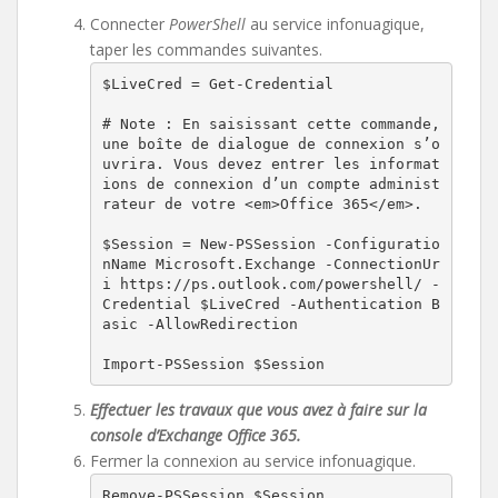
Connecter
PowerShell
au service infonuagique,
taper les commandes suivantes.
$LiveCred = Get-Credential

# Note : En saisissant cette commande, 
une boîte de dialogue de connexion s’o
uvrira. Vous devez entrer les informat
ions de connexion d’un compte administ
rateur de votre <em>Office 365</em>.

$Session = New-PSSession -Configuratio
nName Microsoft.Exchange -ConnectionUr
i https://ps.outlook.com/powershell/ -
Credential $LiveCred -Authentication B
asic -AllowRedirection

Import-PSSession $Session
Effectuer les travaux que vous avez à faire sur la
console d’Exchange Office 365.
Fermer la connexion au service infonuagique.
Remove-PSSession $Session