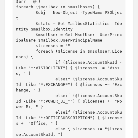
$arr = @()

foreach ($mailbox in $mailboxes) {

	$obj = New-Object -TypeName PSObjec
t

	$stats = Get-MailboxStatistics -Ide
ntity $mailbox.Identity

	$msolUser = Get-MsolUser -UserPrinc
ipalName $mailbox.UserPrincipalName

	$licenses = ""

	foreach ($license in $msolUser.Lice
nses) {

		if ($license.AccountSkuId -
Like "*:VISIOCLIENT") { $licenses += "Visi
o, " }

		elseif ($license.AccountSku
Id -Like "*:EXCHANGE*") { $licenses += "Exc
hange, " }

		elseif ($license.AccountSku
Id -Like "*:POWER_BI_*") { $licenses += "Po
wer-Bi, " }

		elseif ($license.AccountSku
Id -Like "*:OFFICESUBSCRIPTION") { $license
s += "Office, " }

		else { $licenses += "$licen
se.AccountSkuId, "}
