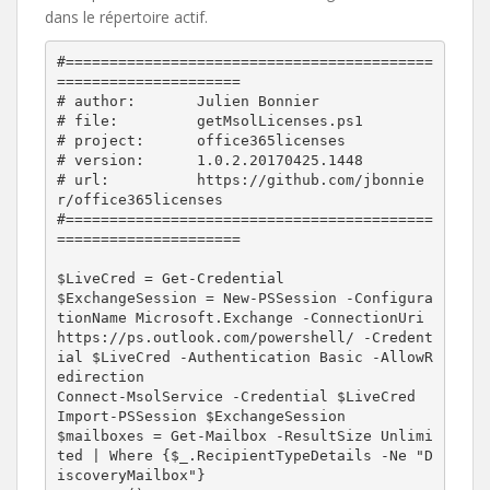
dans le répertoire actif.
#==========================================
=====================

# author:	Julien Bonnier 
# file:		getMsolLicenses.ps1

# project:	office365licenses

# version:	1.0.2.20170425.1448

# url:		https://github.com/jbonnie
r/office365licenses

#==========================================
=====================

$LiveCred = Get-Credential

$ExchangeSession = New-PSSession -Configura
tionName Microsoft.Exchange -ConnectionUri 
https://ps.outlook.com/powershell/ -Credent
ial $LiveCred -Authentication Basic -AllowR
edirection

Connect-MsolService -Credential $LiveCred

Import-PSSession $ExchangeSession

$mailboxes = Get-Mailbox -ResultSize Unlimi
ted | Where {$_.RecipientTypeDetails -Ne "D
iscoveryMailbox"} 
