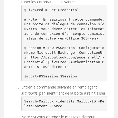
taper les commandes suivantes.
$LiveCred = Get-Credential

# Note : En saisissant cette commande, 
une boîte de dialogue de connexion s’o
uvrira. Vous devez entrer les informat
ions de connexion d’un compte administ
rateur de votre <em>Office 365</em>.

$Session = New-PSSession -Configuratio
nName Microsoft.Exchange -ConnectionUr
i https://ps.outlook.com/powershell/ -
Credential $LiveCred -Authentication B
asic -AllowRedirection

Import-PSSession $Session
Entrer la commande suivante en remplaçant
MailboxID
par l’identifiant de la boîte à réinitialiser.
Search-Mailbox -Identity MailboxID -De
leteContent -Force
Note : Si vous obtenez le message d’erreur