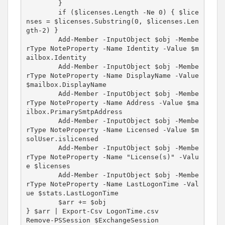
	}

	if ($licenses.Length -Ne 0) { $lice
nses = $licenses.Substring(0, $licenses.Len
gth-2) }

	Add-Member -InputObject $obj -Membe
rType NoteProperty -Name Identity -Value $m
ailbox.Identity

	Add-Member -InputObject $obj -Membe
rType NoteProperty -Name DisplayName -Value 
$mailbox.DisplayName

	Add-Member -InputObject $obj -Membe
rType NoteProperty -Name Address -Value $ma
ilbox.PrimarySmtpAddress

	Add-Member -InputObject $obj -Membe
rType NoteProperty -Name Licensed -Value $m
solUser.islicensed

	Add-Member -InputObject $obj -Membe
rType NoteProperty -Name "License(s)" -Valu
e $licenses

	Add-Member -InputObject $obj -Membe
rType NoteProperty -Name LastLogonTime -Val
ue $stats.LastLogonTime

	$arr += $obj

} $arr | Export-Csv LogonTime.csv

Remove-PSSession $ExchangeSession