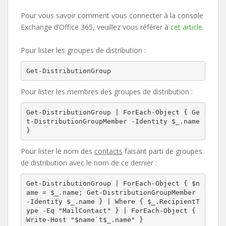
Pour vous savoir comment vous connecter à la console
Exchange d’Office 365, veuillez vous référer à
cet article
.
Pour lister les groupes de distribution :
Get-DistributionGroup
Pour lister les membres des groupes de distribution :
Get-DistributionGroup | ForEach-Object { Ge
t-DistributionGroupMember -Identity $_.name 
}
Pour lister le nom des
contacts
faisant parti de groupes
de distribution avec le nom de ce dernier :
Get-DistributionGroup | ForEach-Object { $n
ame = $_.name; Get-DistributionGroupMember 
-Identity $_.name } | Where { $_.RecipientT
ype -Eq "MailContact" } | ForEach-Object { 
Write-Host "$name`t$_.name" }