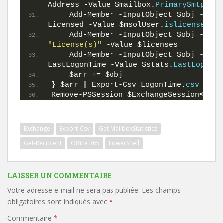
Address -Value $mailbox.
PrimarySmtpAddr
    Add-Member -InputObject $obj -Memb
Licensed -Value $msolUser.
islicensed
"License(s)"
 -Value $licenses
    Add-Member -InputObject $obj -Memb
LastLogonTime -Value $stats.
LastLogonTi
    $arr += $obj
}
 $arr 
|
 Export-Csv LogonTime.
csv
Remove-PSSession $ExchangeSession
<
/j.
b
Exchange
Export-Csv
Get-MailboxStatistics
Get-Recipient
Office 365
PowerShell
LAISSER UN COMMENTAIRE
Votre adresse e-mail ne sera pas publiée.
Les champs
obligatoires sont indiqués avec
*
Commentaire
*