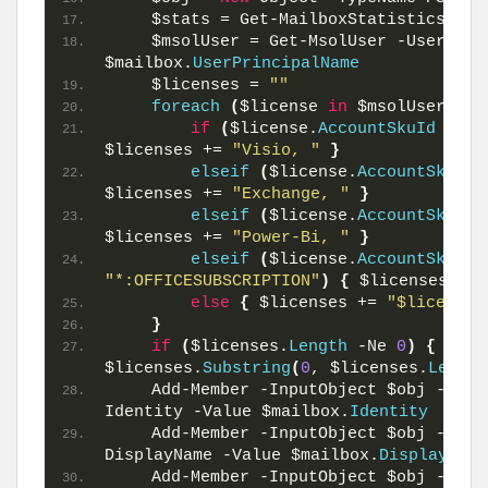
    $stats = Get-MailboxStatistics -Id
    $msolUser = Get-MsolUser -UserPrinc
$mailbox.
UserPrincipalName
    $licenses = 
""
foreach
(
$license 
in
 $msolUser.
Lic
if
(
$license.
AccountSkuId
 -Lik
$licenses += 
"Visio, "
}
elseif
(
$license.
AccountSkuId
 
$licenses += 
"Exchange, "
}
elseif
(
$license.
AccountSkuId
 
$licenses += 
"Power-Bi, "
}
elseif
(
$license.
AccountSkuId
"*:OFFICESUBSCRIPTION"
)
{
 $licenses += 
else
{
 $licenses += 
"$license.
}
if
(
$licenses.
Length
 -Ne 
0
)
{
 $lic
$licenses.
Substring
(
0
, $licenses.
Length
    Add-Member -InputObject $obj -Memb
Identity -Value $mailbox.
Identity
    Add-Member -InputObject $obj -Memb
DisplayName -Value $mailbox.
DisplayName
    Add-Member -InputObject $obj -Memb