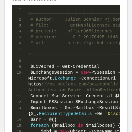
#======================================
# author:    Julien Bonnier <j.bonnier
# file:        getMsolLicenses.ps1
# project:    office365licenses
# version:    1.0.2.20170425.1448
# url:        https://github.com/jbonn
#======================================
$LiveCred = Get-Credential
$ExchangeSession = 
New
-PSSession -Conf
Microsoft.
Exchange
 -ConnectionUri 
https:
//ps.outlook.com/powershell/ -Cre
Authentication Basic -AllowRedirection
Connect-MsolService -Credential $LiveC
Import-PSSession $ExchangeSession
$mailboxes = Get-Mailbox -ResultSize U
{
$_.
RecipientTypeDetails
 -Ne 
"Discovery
$arr = @
()
foreach
(
$mailbox 
in
 $mailboxes
)
{
    $obj = 
New
-Object -TypeName PSObje