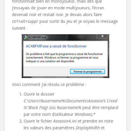
fonctionnait bien en monojoueur, mais dès que
j’essayais de jouer en mode multijoueurs, l’écran
devenait noir et restait noir. Je devais alors faire
ctrl+alt+suppr
pour sortir du jeu et je voyais le message
suivant.
Voici comment j’ai résolu ce problème :
Ouvrir le dossier
C:\Users\%username%\Documents\Assassin’s Creed
IV Black Flag\
(où
%username%
peut être remplacé
par votre nom d’utilisateur
Windows
).*
Ouvrir le fichier
Assassin4.ini
et prendre en note
les valeurs des paramètres
DisplayWidth
et