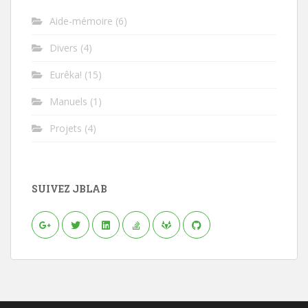
Aide-mémoire
(6)
Divers
(4)
Eurêka!
(15)
Manuels
(1)
Projets
(4)
SUIVEZ JBLAB