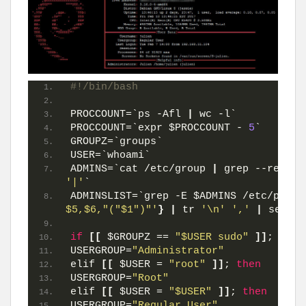
#!/bin/bash
PROCCOUNT=`ps -Afl 
|
 wc -l`
PROCCOUNT=`expr $PROCCOUNT - 
5
`
GROUPZ=`groups`
USER=`whoami`
ADMINS=`cat /etc/group 
|
 grep --regex 
'|'
`
ADMINSLIST=`grep -E $ADMINS /etc/passw
$5,$6,"("$1")"'
}
|
 tr 
'\n'
','
|
 sed 
'$
if
[[
 $GROUPZ == 
"$USER sudo"
]]
; 
then
USERGROUP=
"Administrator"
elif 
[[
 $USER = 
"root"
]]
; 
then
USERGROUP=
"Root"
elif 
[[
 $USER = 
"$USER"
]]
; 
then
USERGROUP=
"Regular User"