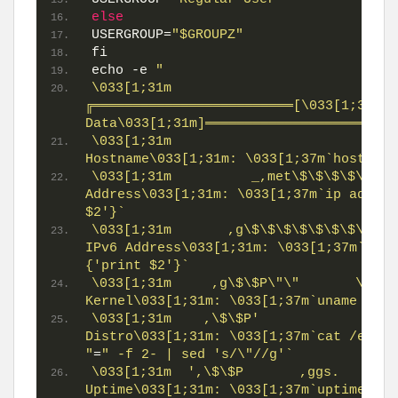
else
USERGROUP=
"$GROUPZ"
fi
echo -e 
"
\033[1;31m                                      
╔═════════════════════════[\033[1;37mSys
Data\033[1;31m]════════════════════════
\033[1;31m                                
Hostname\033[1;31m: \033[1;37m`hostname
\033[1;31m          _,met\$\$\$\$\$gg.
Address\033[1;31m: \033[1;37m`ip addr s
$2'}`
\033[1;31m       ,g\$\$\$\$\$\$\$\$\$\$
IPv6 Address\033[1;31m: \033[1;37m`ip a
{'print $2'}`
\033[1;31m     ,g\$\$P\"\"       \"\"\"Y\$\
Kernel\033[1;31m: \033[1;37m`uname -r`
\033[1;31m    ,\$\$P'              \\`\$\$\
Distro\033[1;31m: \033[1;37m`cat /etc/*
"
=
" -f 2- | sed 's/\"//g'`
\033[1;31m  ',\$\$P       ,ggs.     \\`\$\$
Uptime\033[1;31m: \033[1;37m`uptime | s