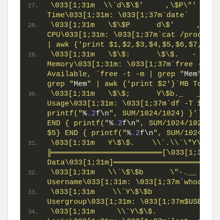
\033[1;31m  \\`d\$\$'     ,\$P\"'   .    \$\
Time\033[1;31m: \033[1;37m`date`
\033[1;31m   \$\$P      d\$'     ,    \$\$P  
CPU\033[1;31m: \033[1;37m`cat /proc/cpu
| awk {'print $1,$2,$3,$4,$5,$6,$7,$8,$
\033[1;31m   \$\$:      \$\$.   -    ,d\$\$
Memory\033[1;31m: \033[1;37m`free -t -m
Available, `free -t -m | grep "
Mem
" | a
grep "
Mem
" | awk {'print $2'}`MB Total
\033[1;31m   \$\$;      Y\$b._   _,d\$
Usage\033[1;31m: \033[1;37m`df -T $HOME
printf("
%
.2
f\n
", SUM/1024/1024) }'`GB A
END { printf("
%
.2
f\n
", SUM/1024/1024) }
$5} END { printf("
%
.2
f\n
", SUM/1024/102
\033[1;31m   Y\$\$.    \\`.\\`\"Y\$\$\$\$P\"'      
╠═════════════════════════[\033[1;37mUse
Data\033[1;31m]════════════════════════
\033[1;31m   \\`\$\$b      \"-.__         
Username\033[1;31m: \033[1;37m`whoami`
\033[1;31m    \\`Y\$\$b                  
Usergroup\033[1;31m: \033[1;37m$USERGRO
\033[1;31m     \\`Y\$\$.              