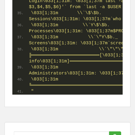
Login\033[1;31m: \033[1;37m`last -a $US
$3,$4,$5,$6}'` from `last -a $USER | he
\033[1;31m       \\`\$\$b.                
Sessions\033[1;31m: \033[1;37m`who | gr
\033[1;31m         \\`Y\$\$b.            
Processes\033[1;31m: \033[1;37m$PROCCOU
\033[1;31m           \\`\"Y\$b._           
Screens\033[1;31m: \033[1;37m`screen -l
\033[1;31m               \\`\"\"\"\"                  
╠═════════════════════════[\033[1;37mHel
info\033[1;31m]════════════════════════
\033[1;31m                            
Administrators\033[1;31m: \033[1;37m$AD
\033[1;31m                                      
╚══════════════════════════════════════
"
Rechercher...