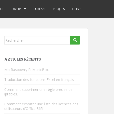
EIL
DIVERS
EURÊKA!
PROJETS
HEIN?
Rechercher...
ARTICLES RÉCENTS
Ma Raspberry Pi MusicBox
Traduction des fonctions Excel en français
Comment supprimer une règle précise de
iptables.
Comment exporter une liste des licences des
utilisateurs d’Office 365.