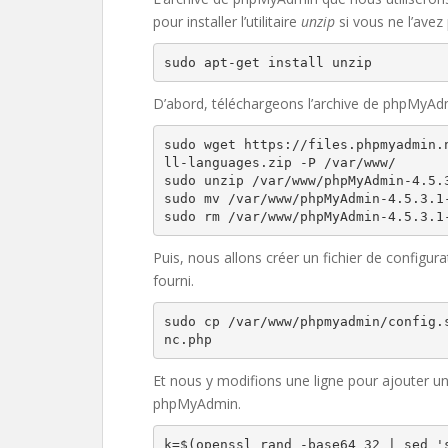
pour installer l’utilitaire
unzip
si vous ne l’avez
D’abord, téléchargeons l’archive de phpMyAdmi
sudo wget https://files.phpmyadmin.
ll-languages.zip -P /var/www/

sudo unzip /var/www/phpMyAdmin-4.5.3
sudo mv /var/www/phpMyAdmin-4.5.3.1-
sudo rm /var/www/phpMyAdmin-4.5.3.1
Puis, nous allons créer un fichier de config
fourni.
sudo cp /var/www/phpmyadmin/config.
nc.php
Et nous y modifions une ligne pour ajouter un
phpMyAdmin.
k=$(openssl rand -base64 32 | sed 's