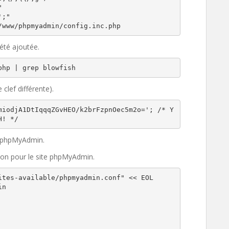


;"

/www/phpmyadmin/config.inc.php
 été ajoutée.
php | grep blowfish
 clef différente).
miodjA1DtIqqqZGvHEO/k2brFzpnOec5m2o='; /* Y
H! */
 phpMyAdmin.
tion pour le site phpMyAdmin.
tes-available/phpmyadmin.conf" << EOL

n
