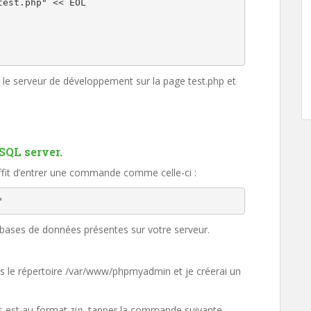
est.php" << EOL

 le serveur de développement sur la page test.php et
ySQL server.
 suffit d’entrer une commande comme celle-ci :
"
bases de données présentes sur votre serveur.
ns le répertoire /var/www/phpmyadmin et je créerai un
s est au format
zip
, tapper la commande suivante