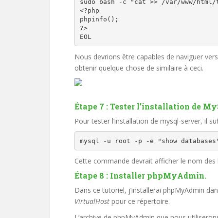
sudo bash -c "cat >> /var/www/html/t
<?php

phpinfo();

?>

EOL
Nous devrions être capables de naviguer vers
obtenir quelque chose de similaire à ceci.
Étape 7 : Tester l’installation de M
Pour tester l’installation de mysql-server, il
mysql -u root -p -e "show databases
Cette commande devrait afficher le nom des 
Étape 8 : Installer phpMyAdmin.
Dans ce tutoriel, j’installerai phpMyAdmin da
VirtualHost
pour ce répertoire.
L’archive de phpMyAdmin que nous utiliseron