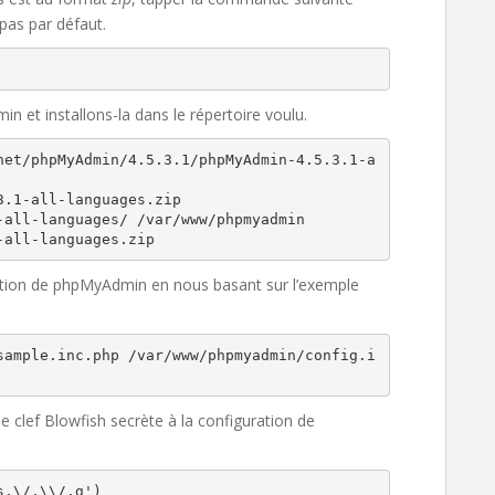
 pas par défaut.
n et installons-la dans le répertoire voulu.
net/phpMyAdmin/4.5.3.1/phpMyAdmin-4.5.3.1-a
.1-all-languages.zip

all-languages/ /var/www/phpmyadmin

-all-languages.zip
uration de phpMyAdmin en nous basant sur l’exemple
sample.inc.php /var/www/phpmyadmin/config.i
e clef Blowfish secrète à la configuration de
,\/,\\/,g')
