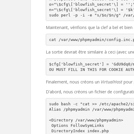
o="\$cfg\['blowfish_secret'\] = '';"
n="\$cfg\['blowfish_secret'\] = '$k'
sudo perl -p -i -e "s/$o/$n/g" /var
Maintenant, vérifions que la clef a bel et bien
cat /var/www/phpmyadmin/config.inc.
La sortie devrait être similaire à ceci (avec une
$cfg['blowfish_secret'] = 'GdU9dq0/
OU MUST FILL IN THIS FOR COOKIE AUT
Finalement, nous créons un
VirtualHost
pour
D’abord, nous créons un fichier de configura
sudo bash -c "cat >> /etc/apache2/si
Alias /phpmyadmin /var/www/phpmyadmi
<Directory /var/www/phpmyadmin>

 Options FollowSymLinks

 DirectoryIndex index.php
