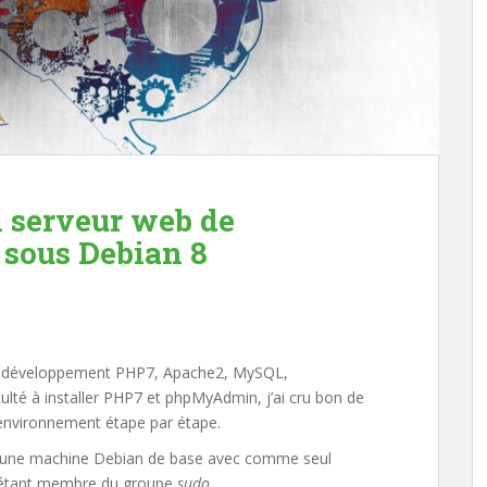
 serveur web de
sous Debian 8
de développement PHP7, Apache2, MySQL,
ulté à installer PHP7 et phpMyAdmin, j’ai cru bon de
 environnement étape par étape.
it une machine Debian de base avec comme seul
r étant membre du groupe
sudo
.